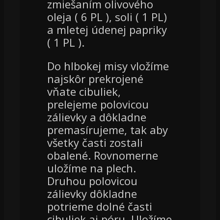
zmiešaním olivového
oleja ( 6 PL ), soli ( 1 PL)
a mletej údenej papriky
( 1 PL ).
Do hlbokej misy vložíme
najskôr prekrojené
vňate cibuliek,
prelejeme polovicou
zálievky a dôkladne
premasírujeme, tak aby
všetky časti zostali
obalené. Rovnomerne
uložíme na plech.
Druhou polovicou
zálievky dôkladne
potrieme dolné časti
cibuliek aj póru. Uložíme