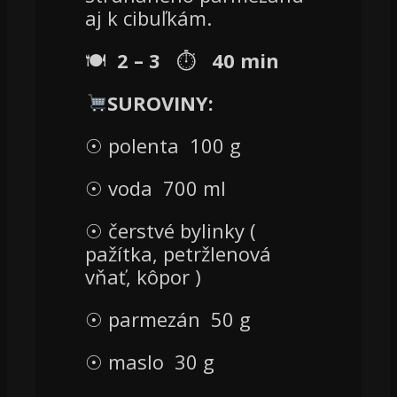
aj k cibuľkám.
🍽
2
–
3
⏱
40
min
SUROVINY
:
☉ polenta
100 g
☉ voda
700 ml
☉ čerstvé bylinky (
pažítka, petržlenová
vňať, kôpor )
☉ parmezán
50 g
☉ maslo
30 g