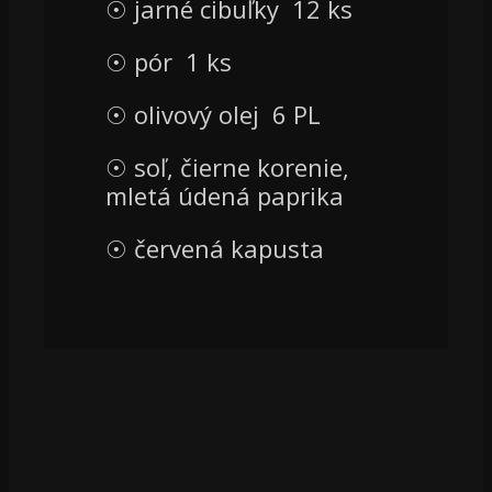
☉ jarné cibuľky
12 ks
☉ pór
1 ks
☉ olivový olej
6 PL
☉ soľ, čierne korenie,
mletá údená paprika
☉ červená kapusta