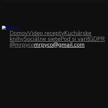
Domov
Video recepty
Kuchárske
knihy
Sociálne siete
Poď si variť
GDPR
@mrpyco
mrpyco@gmail.com