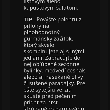
listovým alebo
kapustovým šalátom.
TIP
:
Povýšte polentu z
prílohy na
plnohodnotný
gurmánsky zážitok,
ktorý skvelo
skombinujete aj s inými
jedlami. Zapracujte do
nej obľúbené sezónne
bylinky, medvedí cesnak
alebo aj nasekané olivy
či sušené paradajky. Pre
ešte sýtejšiu verziu
skúste pred pečením
pridať za hrsť
strúhaného parmezánu