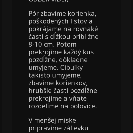
Pór zbavíme korienka,
poškodených listov a
pokrájame na rovnaké
časti s dĺžkou približne
8-10 cm. Potom
prekrojíme každý kus
pozdĺžne, dôkladne
umyjeme. Cibuľky
takisto umyjeme,
zbavíme korienkov,
hrubšie časti pozdĺžne
prekrojíme a vňate
rozdelíme na polovice.
V menšej miske
pripravíme zálievku